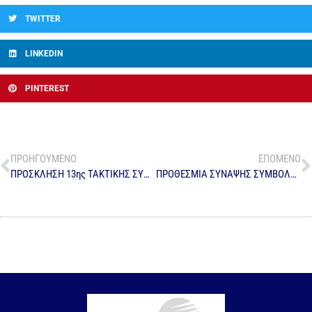
TWITTER
LINKEDIN
PINTEREST
ΠΡΟΗΓΟΥΜΕΝΟ
ΕΠΟΜΕΝΟ
ΠΡΟΣΚΛΗΣΗ 13ης ΤΑΚΤΙΚΗΣ ΣΥΝΕΔΡΙΑΣΗΣ ΔΣ ΔΕΤΗΠ 2023
ΠΡΟΘΕΣΜΙΑ ΣΥΝΑΨΗΣ ΣΥΜΒΟΛΑΙΩΝ ΝΕΩΝ ΣΥΝΔΕΣΕΩΝ ΜΕ ΤΗΝ ΤΗΛΕΘΕΡΜΑΝΣΗ ΓΙΑ ΤΗΝ ΠΕΡΙΟΔΟ 2024-2025 – ΑΡ. ΠΡΩΤ. 298